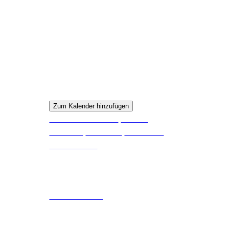
Wann
12. August 2025
15:30 – 16:45
Zum Kalender hinzufügen
ICS herunterladen
Google
Kalender
iCalendar
Office 365
Outlook Live
Wo
Schlossmühle
Schlossweg 3, Umkirch, 79224